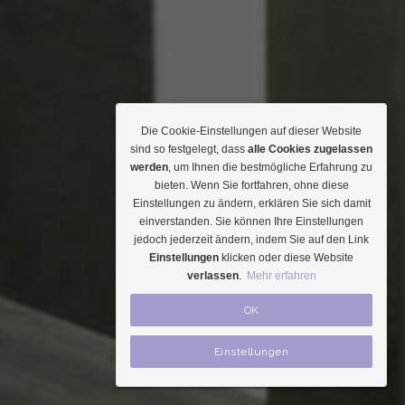
Die Cookie-Einstellungen auf dieser Website
sind so festgelegt, dass
alle Cookies zugelassen
werden
, um Ihnen die bestmögliche Erfahrung zu
bieten. Wenn Sie fortfahren, ohne diese
Einstellungen zu ändern, erklären Sie sich damit
einverstanden. Sie können Ihre Einstellungen
jedoch jederzeit ändern, indem Sie auf den Link
Einstellungen
klicken oder diese Website
verlassen
.
Mehr erfahren